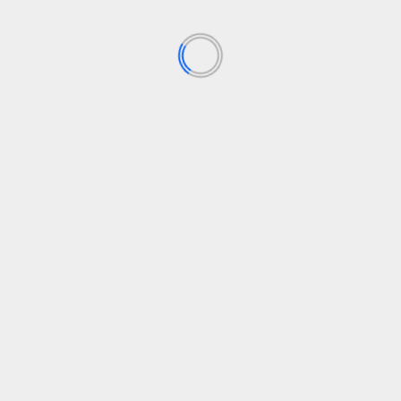
pasividad internacional perpetúa el sufrimiento
humano
Fausto
21 de diciembre de 2024
El drama humanitario que asola Oriente Medio,
intensificado por los masivos ataques de Israel con
bombas y...
Leer Más
Guerra en Gaza
Israel
Política