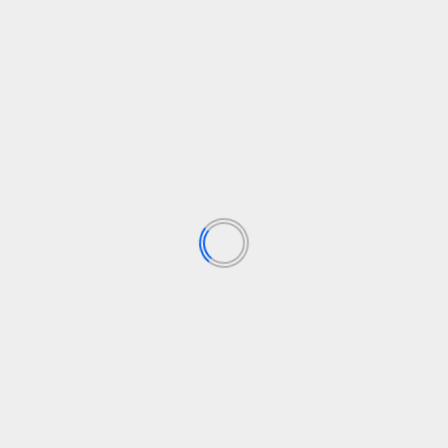
cial.
Genocidio
Israel
Palestina
Sionistas
n de la Unión Europea
El 80% de las violaci
Los campos obligatorios están marcados con
*