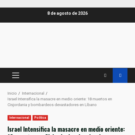
Saltar
8 de agosto de 2026
al
contenido
MENÚ
PRINCIPAL
Inicio
Internacional
Israel Intensifica la masacre en medio oriente: 18 muertos en
Cisjordania y bombardeos devastadores en Líbano
Internacional
Política
Israel Intensifica la masacre en medio oriente: