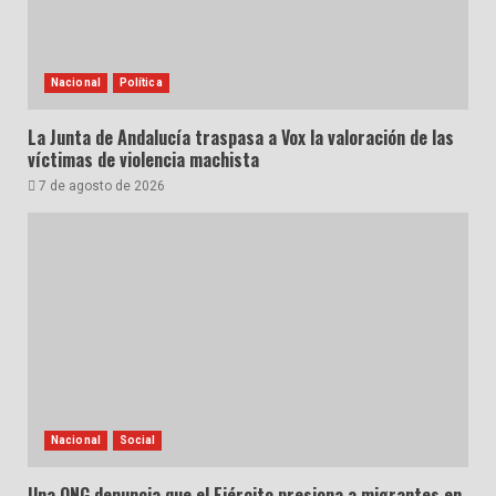
Nacional
Política
La Junta de Andalucía traspasa a Vox la valoración de las
víctimas de violencia machista
7 de agosto de 2026
Nacional
Social
Una ONG denuncia que el Ejército presiona a migrantes en