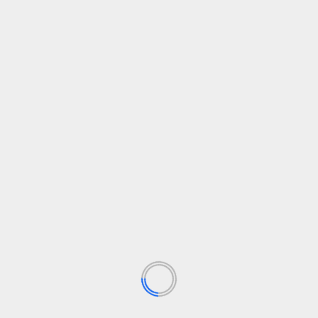
Leer Más
Destacado
Social
Sostenibilidad
Quieren que vivamos en la escasez, pero
V
a
vamos a un mundo de abundancia
e
Ángel Rivera
2 de mayo de 2025
Si miramos al pasado, podemos ver que el Capitalismo
La