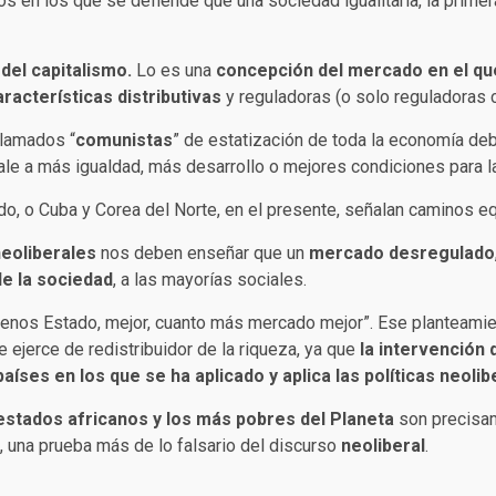
 en los que se defiende que una sociedad igualitaria, la prime
s del capitalismo.
Lo es una
concepción del mercado en el que
racterísticas distributivas
y reguladoras (o solo reguladoras 
llamados “
comunistas
” de estatización de toda la economía deb
le a más igualdad, más desarrollo o mejores condiciones para l
do, o Cuba y Corea del Norte, en el presente, señalan caminos 
neoliberales
nos deben enseñar que un
mercado desregulado
e la sociedad
, a las mayorías sociales.
menos Estado, mejor, cuanto más mercado mejor”. Ese planteamien
e ejerce de redistribuidor de la riqueza, ya que
la intervención 
ses en los que se ha aplicado y aplica las políticas neolib
estados africanos y los más pobres del Planeta
son precisam
, una prueba más de lo falsario del discurso
neoliberal
.