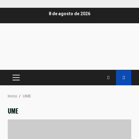
Saltar
8 de agosto de 2026
al
contenido
MENÚ
PRINCIPAL
Inicio
UME
UME