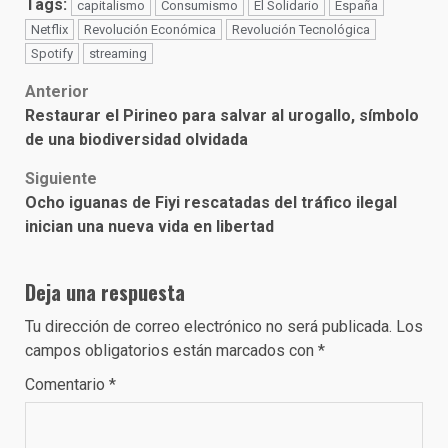
Tags:
capitalismo
Consumismo
El Solidario
España
Netflix
Revolución Económica
Revolución Tecnológica
Spotify
streaming
Post
Anterior
Restaurar el Pirineo para salvar al urogallo, símbolo
navigation
de una biodiversidad olvidada
Siguiente
Ocho iguanas de Fiyi rescatadas del tráfico ilegal
inician una nueva vida en libertad
Deja una respuesta
Tu dirección de correo electrónico no será publicada.
Los
campos obligatorios están marcados con
*
Comentario
*