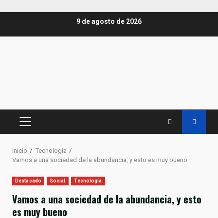
Saltar
9 de agosto de 2026
al
contenido
MENÚ
PRINCIPAL
Inicio
Tecnología
Vamos a una sociedad de la abundancia, y esto es muy bueno
Destacado
Social
Tecnología
Vamos a una sociedad de la abundancia, y esto
es muy bueno