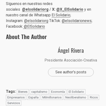
Síguenos en nuestras redes
sociales
@elsolidariorg
/
X:
@X_ElSolidario
y en
nuestro canal de Whatsapp
El Solidario
;
Instagram:
@elsolidariorg
TikTok:
@elsolidarionews
;
Facebook:
@ElSolidario
About The Author
Ángel Rivera
Presidente Asociación-Creativa
See author's posts
Tags:
Bienes
capitalismo
Economía
El Solidario
Empresarios
España
Milmillonarios
Neoliberalismo
Ricos
Servicios