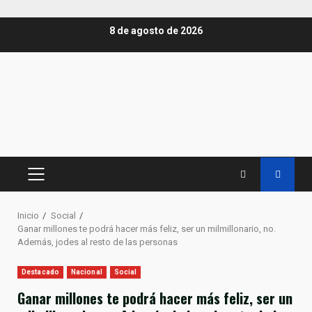
Saltar
8 de agosto de 2026
al
contenido
MENÚ
PRINCIPAL
Inicio
Social
Ganar millones te podrá hacer más feliz, ser un milmillonario, no.
Además, jodes al resto de las personas
Destacado
Nacional
Social
Ganar millones te podrá hacer más feliz, ser un