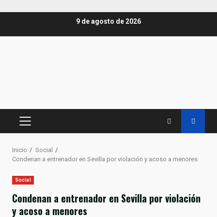
Saltar
9 de agosto de 2026
al
contenido
MENÚ
PRINCIPAL
Inicio
Social
Condenan a entrenador en Sevilla por violación y acoso a menores
Social
Condenan a entrenador en Sevilla por violación
y acoso a menores