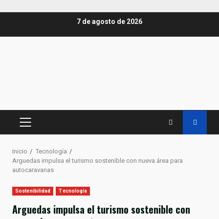
Saltar
7 de agosto de 2026
al
contenido
MENÚ
PRINCIPAL
Inicio
Tecnología
Arguedas impulsa el turismo sostenible con nueva área para
autocaravanas
Sostenibilidad
Tecnología
Arguedas impulsa el turismo sostenible con