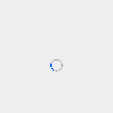
ario
España
mascotas
social
violencia de género
l en España: el 36% reduce
La ‘uña de gato’ invade las
Los campos obligatorios están marcados con
*