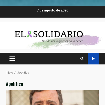
Saltar
7 de agosto de 2026
al
contenido
MENÚ
PRINCIPAL
Inicio
#política
#política