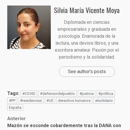
Silvia María Vicente Moya
Diplomada en ciencias
empresariales y graduada en
psicología. Enamorada de la
lectura, una devora libros, y una
escritora amateur. Pasión por el
periodismo y la solidaridad.
See author's posts
Tags:
#COVID
#defensordelpueblo
#justicia
#política
#PP
#residencias
#UE
derechos humanos
elsolidario
España
Post
Anterior
Mazón se esconde cobardemente tras la DANA con