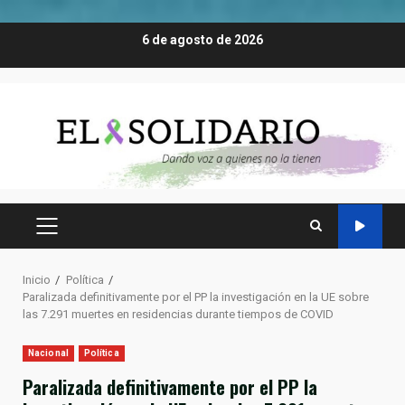
Saltar
6 de agosto de 2026
al
contenido
MENÚ
PRINCIPAL
Inicio
Política
Paralizada definitivamente por el PP la investigación en la UE sobre
las 7.291 muertes en residencias durante tiempos de COVID
Nacional
Política
Paralizada definitivamente por el PP la