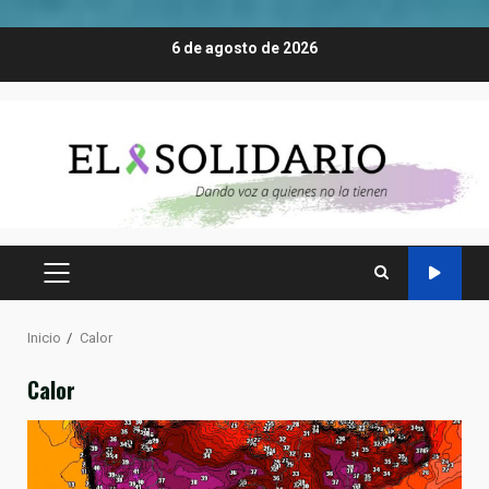
Saltar
6 de agosto de 2026
al
contenido
MENÚ
PRINCIPAL
Inicio
Calor
Calor