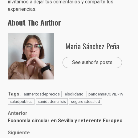
invitamos a dejar tus comentarios y compartir tus
experiencias.
About The Author
Maria Sánchez Peña
See author's posts
Tags:
aumentosdeprecios
elsolidario
pandemiaCOVID-19
saludpública
sanidadencrisis
segurosdesalud
Post
Anterior
Economía circular en Sevilla y referente Europeo
navigation
Siguiente