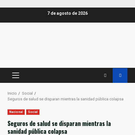
Saltar
7 de agosto de 2026
al
contenido
MENÚ
PRINCIPAL
Inicio
Social
Seguros de salud se disparan mientras la sanidad pública colapsa
Nacional
Social
Seguros de salud se disparan mientras la
sanidad pública colapsa