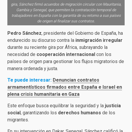
gira, Sánchez firmó acuerdos de migración circular con Mauritania,
Gambia y Senegal, que permiten la contratación temporal de
trabajadores en España con la garantía de su retorno a sus países
de origen al finalizar sus contratos.
Pedro Sánchez
, presidente del Gobierno de España, ha
endurecido su discurso contra la
inmigración irregular
durante su reciente gira por África, subrayando la
necesidad de
cooperación internacional
con los
países de origen para gestionar los flujos migratorios de
manera ordenada y justa.
Te puede interesar:
Denuncian contratos
armamentísticos firmados entre España e Israel en
plena crisis humanitaria en Gaza
Este enfoque busca equilibrar la seguridad y la
justicia
social
, garantizando los
derechos humanos
de los
migrantes.
En su intervención en Dakar, Senegal, Sánchez calificó la