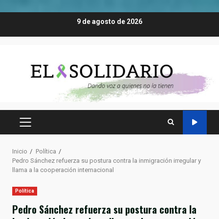
Saltar
9 de agosto de 2026
al
contenido
MENÚ
PRINCIPAL
Inicio
Política
Pedro Sánchez refuerza su postura contra la inmigración irregular y
llama a la cooperación internacional
Política
Pedro Sánchez refuerza su postura contra la