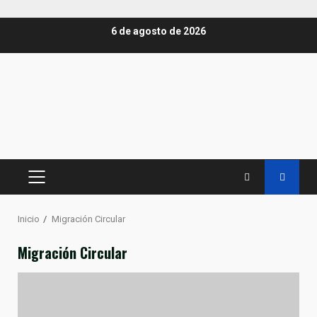
Saltar
6 de agosto de 2026
al
contenido
MENÚ
PRINCIPAL
Inicio
Migración Circular
Migración Circular