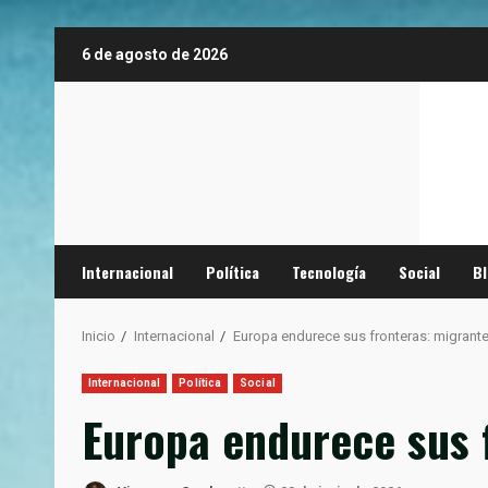
Saltar
6 de agosto de 2026
al
contenido
Internacional
Política
Tecnología
Social
B
Inicio
Internacional
Europa endurece sus fronteras: migrante
Internacional
Política
Social
Europa endurece sus 