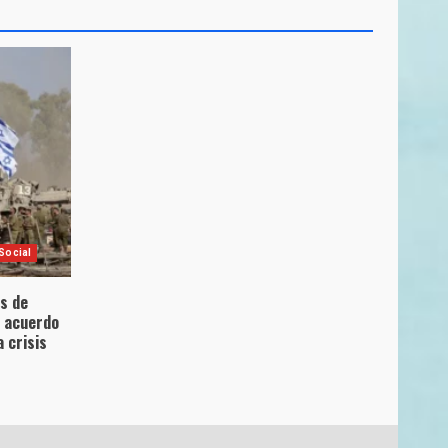
Social
es de
l acuerdo
 crisis