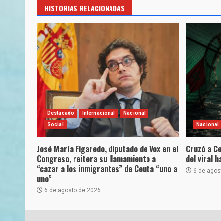
HISTORIAS RELACIONADAS
Destacado
Internacional
Nacional
Social
Nacional
José María Figaredo, diputado de Vox en el
Cruzó a Ce
Congreso, reitera su llamamiento a
del viral 
“cazar a los inmigrantes” de Ceuta “uno a
6 de agos
uno”
6 de agosto de 2026