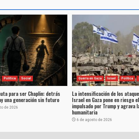
Política
Social
Guerra en Gaza
Israel
Política
uta para ser Chaplin: detrás
La intensificación de los ataqu
hay una generación sin futuro
Israel en Gaza pone en riesgo e
impulsado por Trump y agrava la
to de 2026
humanitaria
6 de agosto de 2026