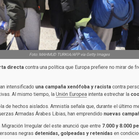
Foto: MAHMUD TURKIA/AFP via Getty Images
rta directa
contra una política que Europa prefiere no mirar de f
han intensificado
una campaña
xenófoba y racista
contra perso
tivas. Al mismo tiempo, la
Unión Europea
intenta estrechar la
coo
a de hechos aislados. Amnistía señala que, durante el último m
as Fuerzas Armadas Árabes Libias, han emprendido
nuevas campañ
 Migración Irregular del este anunció que entre
7.000 y 8.000 
 personas negras
detenidas, golpeadas y retenidas
en condicio