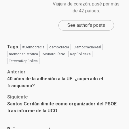
Viajera de corazón, pasé por más
de 42 países.
See author's posts
Tags:
#Democracia
democracia
DemocraciaReal
memoriahistórica
MonarquíaNo
RepúblicaYa
TerceraRepública
Post
Anterior
40 años de la adhesión a la UE: ¿superado el
navigation
franquismo?
Siguiente
Santos Cerdán dimite como organizador del PSOE
tras informe de la UCO