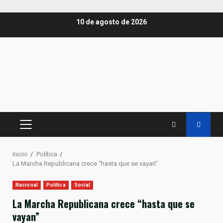
Saltar
10 de agosto de 2026
al
contenido
MENÚ
PRINCIPAL
Inicio
Política
La Marcha Republicana crece “hasta que se vayan”
Nacional
Política
Social
La Marcha Republicana crece “hasta que se
vayan”