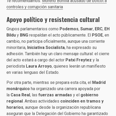
Te recomendamos:
Moreno Bonilla acusado de boicot a
controles y corrupción sanitaria
Apoyo político y resistencia cultural
Grupos parlamentarios como
Podemos
,
Sumar
,
ERC
,
EH
Bildu
y
BNG
respaldan el acto públicamente. El
PSOE
, en
cambio, no participa oficialmente, aunque una corriente
minoritaria,
Iniciativa Socialista
, ha expresado su
adhesión. También hay un claro mensaje cultural: el cierre
del acto estará a cargo del actor
Patxi Freytez
y la
periodista
Laura Arroyo
, quienes leerán un manifiesto
en varias lenguas del Estado.
Por otra parte, mientras se prepara esta cita, el
Madrid
monárquico
ha organizado una carrera apoyada por
la
Casa Real
, las
fuerzas armadas
y el
gobierno
regional
. Ambas actividades
coinciden en tramos y
horarios
, aunque desde la organización republicana
aseguran que la Delegación del Gobierno ha garantizado