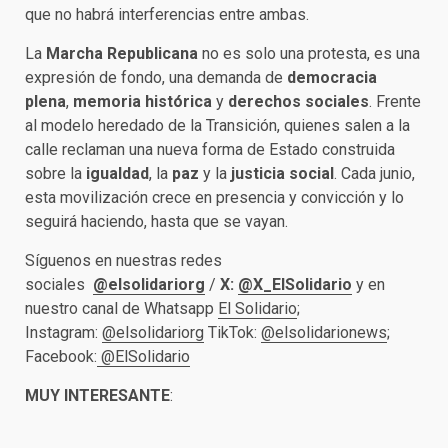
que no habrá interferencias entre ambas.
La
Marcha Republicana
no es solo una protesta, es una
expresión de fondo, una demanda de
democracia
plena
,
memoria histórica
y
derechos sociales
. Frente
al modelo heredado de la Transición, quienes salen a la
calle reclaman una nueva forma de Estado construida
sobre la
igualdad
, la
paz
y la
justicia social
. Cada junio,
esta movilización crece en presencia y convicción y lo
seguirá haciendo, hasta que se vayan.
Síguenos en nuestras redes
sociales
@elsolidariorg
/
X:
@X_ElSolidario
y en
nuestro canal de Whatsapp
El Solidario
;
Instagram:
@elsolidariorg
TikTok:
@elsolidarionews
;
Facebook:
@ElSolidario
MUY INTERESANTE
: