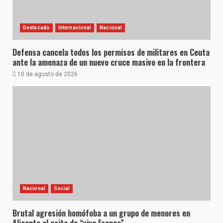
Destacado
Internacional
Nacional
Defensa cancela todos los permisos de militares en Ceuta
ante la amenaza de un nuevo cruce masivo en la frontera
10 de agosto de 2026
Nacional
Social
Brutal agresión homófoba a un grupo de menores en
Alicante al grito de “viva Franco”