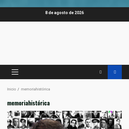
Saltar
8 de agosto de 2026
al
contenido
MENÚ
PRINCIPAL
Inicio
memoriahistórica
memoriahistórica