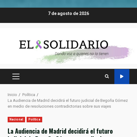
Saltar
7 de agosto de 2026
al
contenido
MENÚ
PRINCIPAL
Inicio
Política
La Audiencia de Madrid decidirá el futuro judicial de Begoña Gómez
en medio de resoluciones contradictorias sobre sus viajes
Nacional
Política
La Audiencia de Madrid decidirá el futuro