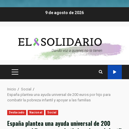
Saltar
9 de agosto de 2026
al
contenido
MENÚ
PRINCIPAL
Inicio
Social
España plantea una ayuda universal de 200 euros por hijo para
combatir la pobreza infantil y apoyar a las familias
Destacado
Nacional
Social
España plantea una ayuda universal de 200