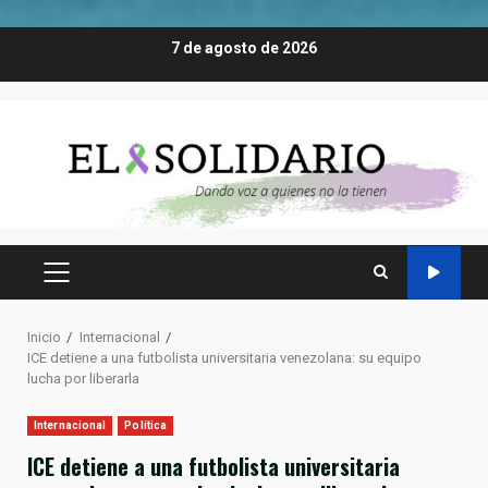
Saltar
7 de agosto de 2026
al
contenido
MENÚ
PRINCIPAL
Inicio
Internacional
ICE detiene a una futbolista universitaria venezolana: su equipo
lucha por liberarla
Internacional
Política
ICE detiene a una futbolista universitaria