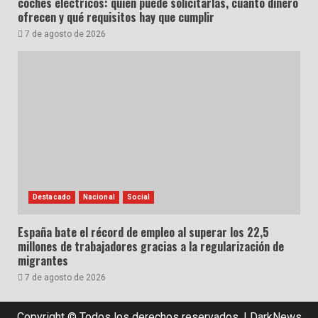
coches eléctricos: quién puede solicitarlas, cuánto dinero
ofrecen y qué requisitos hay que cumplir
7 de agosto de 2026
Destacado
Nacional
Social
España bate el récord de empleo al superar los 22,5
millones de trabajadores gracias a la regularización de
migrantes
7 de agosto de 2026
Copyright © Todos los derechos reservados.
|
DarkNews