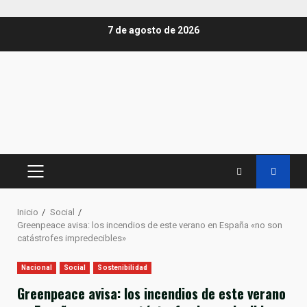
Saltar
7 de agosto de 2026
al
contenido
MENÚ
PRINCIPAL
Inicio
Social
Greenpeace avisa: los incendios de este verano en España «no son
catástrofes impredecibles»
Nacional
Social
Sostenibilidad
Greenpeace avisa: los incendios de este verano