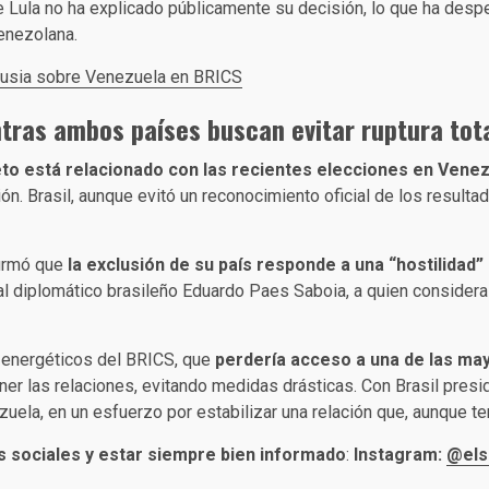
de Lula no ha explicado públicamente su decisión, lo que ha desp
venezolana.
y Rusia sobre Venezuela en BRICS
ntras ambos países buscan evitar ruptura tota
eto está relacionado con las recientes elecciones en Vene
. Brasil, aunque evitó un reconocimiento oficial de los resultad
firmó que
la exclusión de su país responde a una “hostilidad” 
l diplomático brasileño Eduardo Paes Saboia, a quien consider
s energéticos del BRICS, que
perdería acceso a una de las ma
 las relaciones, evitando medidas drásticas. Con Brasil presi
ela, en un esfuerzo por estabilizar una relación que, aunque tens
s sociales y estar siempre bien informado
:
Instagram:
@els