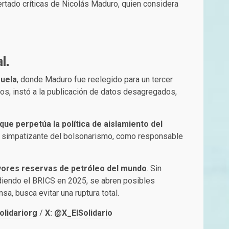
ertado críticas de Nicolás Maduro, quien considera
l.
zuela
, donde Maduro fue reelegido para un tercer
os, instó a la publicación de datos desagregados,
que perpetúa la política de aislamiento del
a simpatizante del bolsonarismo, como responsable
yores reservas de petróleo del mundo
. Sin
diendo el BRICS en 2025, se abren posibles
a, busca evitar una ruptura total.
olidariorg
/
X:
@X_ElSolidario