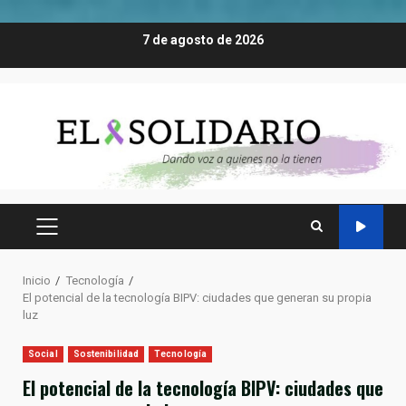
Saltar
7 de agosto de 2026
al
contenido
MENÚ
PRINCIPAL
Inicio
Tecnología
El potencial de la tecnología BIPV: ciudades que generan su propia
luz
Social
Sostenibilidad
Tecnología
El potencial de la tecnología BIPV: ciudades que