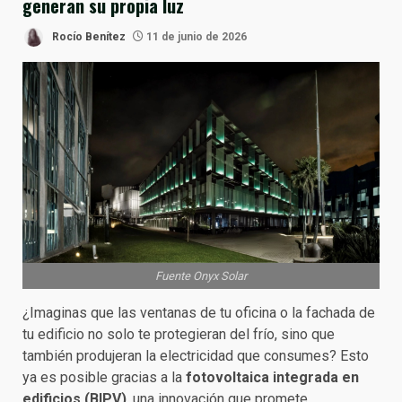
generan su propia luz
Rocío Benítez
11 de junio de 2026
Fuente Onyx Solar
¿Imaginas que las ventanas de tu oficina o la fachada de
tu edificio no solo te protegieran del frío, sino que
también produjeran la electricidad que consumes? Esto
ya es posible gracias a la
fotovoltaica integrada en
edificios (BIPV)
, una innovación que promete