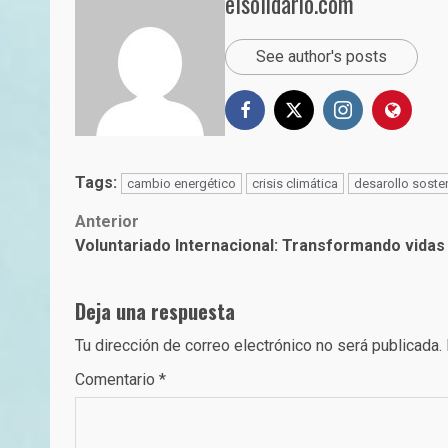
elsolidario.com
See author's posts
Tags:
cambio energético
crisis climática
desarollo soste
Post
Anterior
Voluntariado Internacional: Transformando vidas
navigation
Deja una respuesta
Tu dirección de correo electrónico no será publicada.
Comentario
*