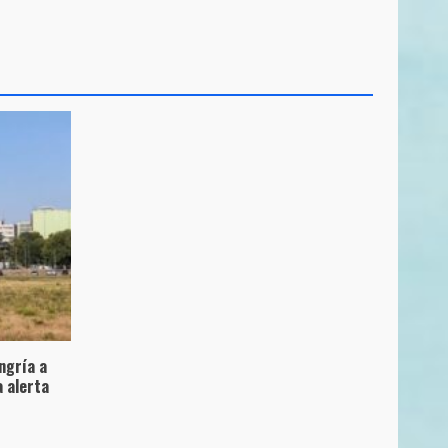
ungría a
 alerta