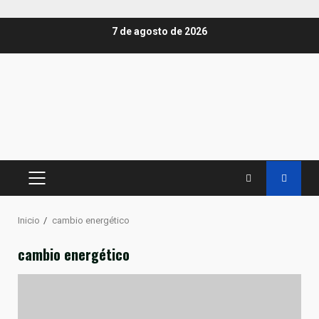
Saltar
7 de agosto de 2026
al
contenido
MENÚ
PRINCIPAL
Inicio
cambio energético
cambio energético