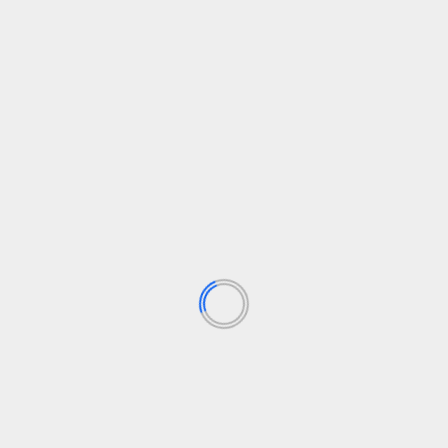
uangdong
maniobras navales
Mar de Bering
OTAN
Rusia
seguridad
able
Log