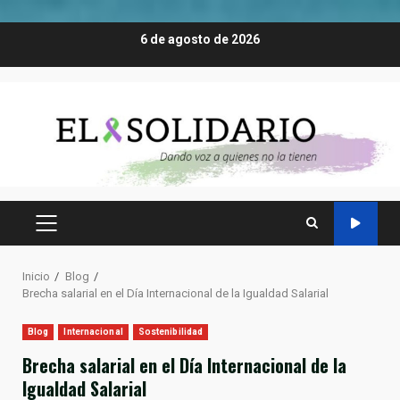
Saltar
6 de agosto de 2026
al
contenido
MENÚ
PRINCIPAL
Inicio
Blog
Brecha salarial en el Día Internacional de la Igualdad Salarial
Blog
Internacional
Sostenibilidad
Brecha salarial en el Día Internacional de la
Igualdad Salarial