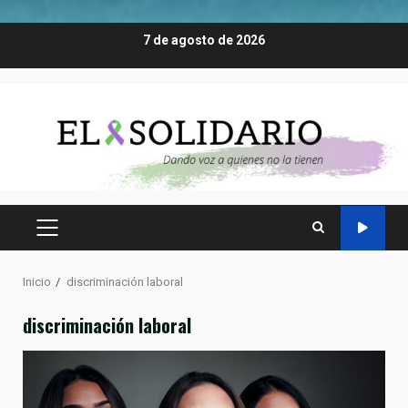
Saltar
7 de agosto de 2026
al
contenido
MENÚ
PRINCIPAL
Inicio
discriminación laboral
discriminación laboral