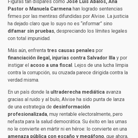
Figuras tan dispares como
José Luis Ábalos, Ana
Pastor o Manuela Carmena
han logrado sentencias
firmes por las mentiras difundidas por Alvise. La justicia
ha dejado claro que lo suyo no es “informar” sino
difamar sin pruebas
, despreciando los límites legales
con total impunidad.
Más aún, enfrenta
tres causas penales
por
financiación ilegal, injurias contra Salvador Illa
y por
instigar el
acoso a una fiscal
. Lejos de una lucha limpia
contra la corrupción, su cruzada parece dirigida contra la
verdad misma.
En un país donde la
ultraderecha mediática
avanza
gracias al ruido y al bulo, Alvise ha sido punta de lanza
de una estrategia de
desinformación
profesionalizada
, muy rentable electoralmente, pero
nefasta para la salud democrática. Su éxito en las urnas
no le convierte en mártir ni en héroe: lo convierte en una
amenaza pública con escaño y megáfono
, que ahora,