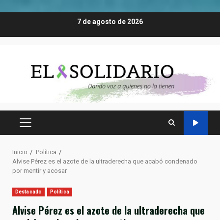
Saltar
7 de agosto de 2026
al
contenido
MENÚ
PRINCIPAL
Inicio
Política
Alvise Pérez es el azote de la ultraderecha que acabó condenado
por mentir y acosar
Destacado
Política
Alvise Pérez es el azote de la ultraderecha que