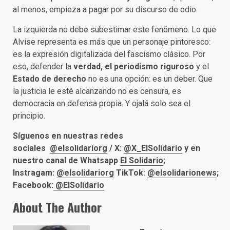
al menos, empieza a pagar por su discurso de odio.
La izquierda no debe subestimar este fenómeno. Lo que
Alvise representa es más que un personaje pintoresco:
es la expresión digitalizada del fascismo clásico. Por
eso, defender la
verdad, el periodismo riguroso
y el
Estado de derecho
no es una opción: es un deber. Que
la justicia le esté alcanzando no es censura, es
democracia en defensa propia. Y ojalá solo sea el
principio.
Síguenos en nuestras redes
sociales
@elsolidariorg
/
X:
@X_ElSolidario
y en
nuestro canal de Whatsapp
El Solidario
;
Instragam:
@elsolidariorg
TikTok:
@elsolidarionews
;
Facebook:
@ElSolidario
About The Author