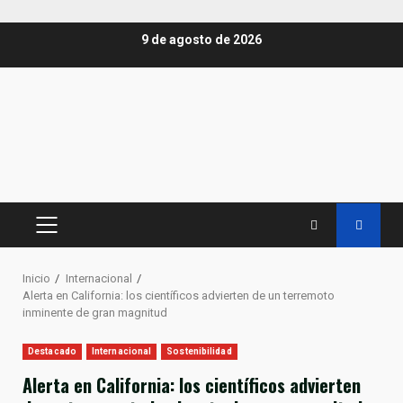
Saltar
9 de agosto de 2026
al
contenido
MENÚ
PRINCIPAL
Inicio
Internacional
Alerta en California: los científicos advierten de un terremoto
inminente de gran magnitud
Destacado
Internacional
Sostenibilidad
Alerta en California: los científicos advierten