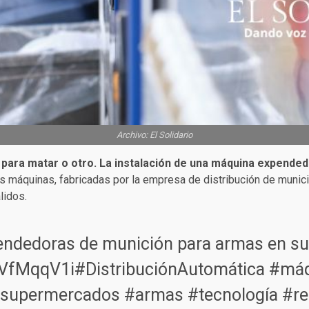
Archivo: El Solidario
 para matar o otro. La instalación de una máquina expend
as máquinas, fabricadas por la empresa de distribución de munic
lidos.
endedoras de munición para armas en s
gIVfMqqV1i
#DistribuciónAutomática
#máq
supermercados
#armas
#tecnología
#re