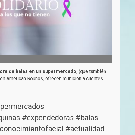
edora de balas en un supermercado,
(que también
ión American Rounds, ofrecen munición a clientes
upermercados
uinas
#expendedoras
#balas
conocimientofacial
#actualidad