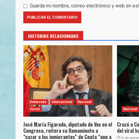
Guarda mi nombre, correo electrónico y web en es
HISTORIAS RELACIONADAS
Destacado
Internacional
Nacional
Social
Nacional
José María Figaredo, diputado de Vox en el
Cruzó a Ce
Congreso, reitera su llamamiento a
del viral 
“cazar a los inmigrantes” de Ceuta “uno a
6 de agos