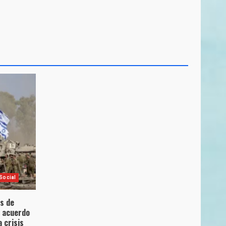
Social
es de
l acuerdo
 crisis