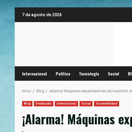
Saltar
7 de agosto de 2026
al
contenido
Internacional
Política
Tecnología
Social
B
Inicio
Blog
¡Alarma! Máquinas expendedoras de munición 
Blog
Destacado
Internacional
Social
Sostenibilidad
¡Alarma! Máquinas ex