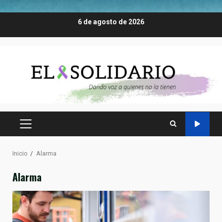
Saltar
6 de agosto de 2026
al
contenido
MENÚ
PRINCIPAL
Inicio
Alarma
Alarma