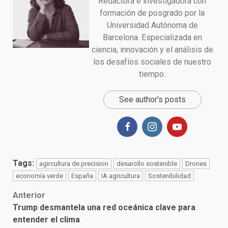
Redactora e investigadora con
formación de posgrado por la
Universidad Autónoma de
Barcelona. Especializada en
ciencia, innovación y el análisis de
los desafíos sociales de nuestro
tiempo.
See author's posts
Tags:
agircultura de precision
desarollo sostenible
Drones
economía verde
España
IA agricultura
Sostenibilidad
Post
Anterior
Trump desmantela una red oceánica clave para
navigation
entender el clima