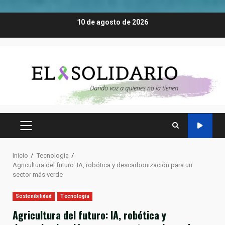
Saltar
10 de agosto de 2026
al
contenido
MENÚ
PRINCIPAL
Inicio
Tecnología
Agricultura del futuro: IA, robótica y descarbonización para un
sector más verde
Sostenibilidad
Tecnología
Agricultura del futuro: IA, robótica y