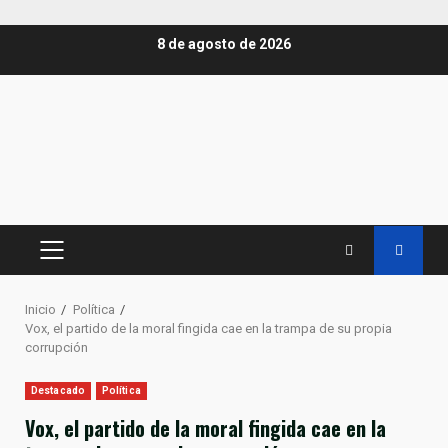
Saltar
8 de agosto de 2026
al
contenido
MENÚ
PRINCIPAL
Inicio
Política
Vox, el partido de la moral fingida cae en la trampa de su propia
corrupción
Destacado
Política
Vox, el partido de la moral fingida cae en la