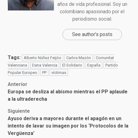
años de vida profesional. Soy un
colombiano apasionado por el
periodismo social.
See author's posts
Tags:
Alberto Núñez Feijóo
Carlos Mazón
Comunitat
Valenciana
Dana Valencia
El Solidario
España
Partido
Popular Europeo
PP
víctimas
Post
Anterior
Europa se desliza al abismo mientras el PP aplaude
navigation
a la ultraderecha
Siguiente
Ayuso deriva a mayores durante el apagón en un
intento de lavar su imagen por los ‘Protocolos de la
Vergüenza’