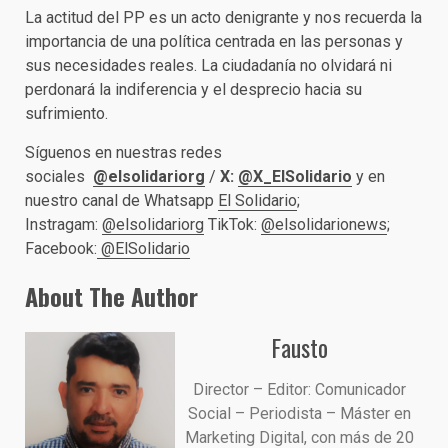
La actitud del PP es un acto denigrante y nos recuerda la
importancia de una política centrada en las personas y
sus necesidades reales. La ciudadanía no olvidará ni
perdonará la indiferencia y el desprecio hacia su
sufrimiento.
Síguenos en nuestras redes
sociales
@elsolidariorg
/
X:
@X_ElSolidario
y en
nuestro canal de Whatsapp
El Solidario
;
Instragam:
@elsolidariorg
TikTok:
@elsolidarionews
;
Facebook:
@ElSolidario
About The Author
Fausto
Director – Editor: Comunicador
Social – Periodista – Máster en
Marketing Digital, con más de 20