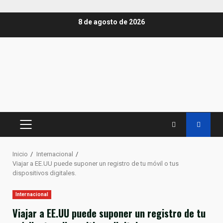
Saltar
8 de agosto de 2026
al
contenido
MENÚ
PRINCIPAL
Inicio
Internacional
Viajar a EE.UU puede suponer un registro de tu móvil o tus
dispositivos digitales.
Internacional
Viajar a EE.UU puede suponer un registro de tu