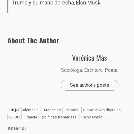
Trump y su mano derecha, Elon Musk
About The Author
Verónica Mas
Socióloga. Escritora. Poeta.
See author's posts
Tags:
alemania
Aranceles
canada
dispositivos digitales
EE.UU
Francia
políticas fronterizas
Reino Unido
Post
Anterior