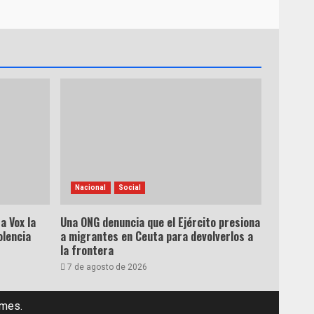
Nacional
Social
a Vox la
Una ONG denuncia que el Ejército presiona
olencia
a migrantes en Ceuta para devolverlos a
la frontera
7 de agosto de 2026
emes.