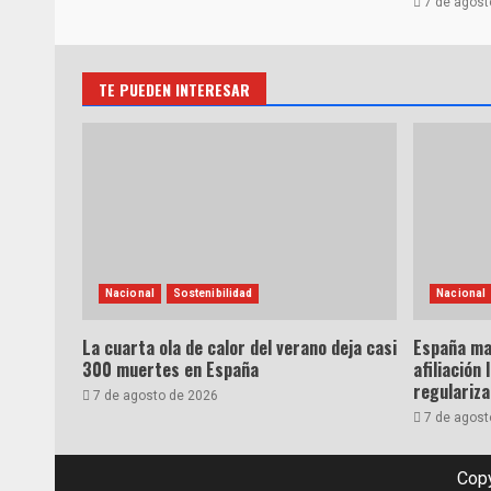
7 de agost
TE PUEDEN INTERESAR
Nacional
Sostenibilidad
Nacional
La cuarta ola de calor del verano deja casi
España ma
300 muertes en España
afiliación 
regulariz
7 de agosto de 2026
7 de agost
Copy