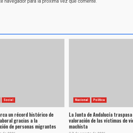
te navegador para la próxima vez que comente.
Social
Nacional
Política
rca un récord histórico de
La Junta de Andalucía traspasa 
laboral gracias a la
valoración de las víctimas de vi
ación de personas migrantes
machista