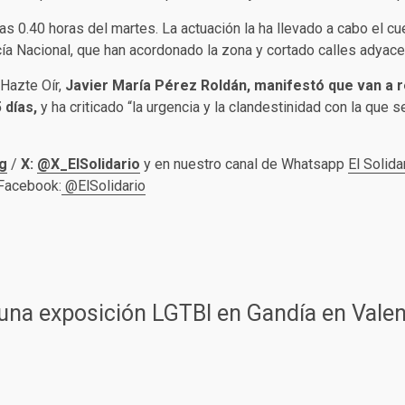
las 0.40 horas del martes. La actuación la ha llevado a cabo el
a Nacional, que han acordonado la zona y cortado calles adyace
 Hazte Oír,
Javier María Pérez Roldán, manifestó que van a rec
 días,
y ha criticado “la urgencia y la clandestinidad con la que 
g
/
X:
@X_ElSolidario
y en nuestro canal de Whatsapp
El Solida
 Facebook:
@ElSolidario
una exposición LGTBI en Gandía en Valen