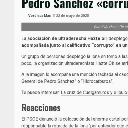
Pedro Sánchez «corr
Verónica Mas
22 de mayo de 2025
Cartel de Hazte Oír co
La a
sociación de ultraderecha Hazte oir
desplegó e
acompañada junto al calificativo “corrupto” en una
Un grupo de personas desplegó la lona en torno a las 
poco, la organización ultraderechista Hazte Oír
se atr
A la imagen lo acompaña una mención tachada al caso
General de Pedro Sánchez” o “Hidrocarburos”.
Te puede interesar:
La cruz de Cuelgamuros y el bulo 
Reacciones
El PSOE denunció la colocación del enorme cartel por
responsable la retirada de la lona “por entender que 