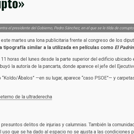
upto»
ntra el presidente del Gobierno, Pedro Sánchez, en el que se le tilda de corrupto
ste martes una lona publicitaria frente al congreso de los dip
 tipografía similar a la utilizada en películas como
El Padri
11 horas del lunes desde la parte superior del edificio ubicado 
ibuyó la autoría de la pancarta, donde aparece el jefe del Ejecuti
 “Koldo/Ábalos” —en su lugar, aparece “caso PSOE”— y carpetas 
eterno de la ultraderecha
 presuntos delitos de injurias y calumnias. También la comunidad
el uso que se ha dado al espacio no se ajusta a las condiciones p