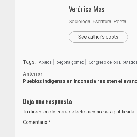
Verónica Mas
Socióloga. Escritora. Poeta.
See author's posts
Tags:
Abalos
begoña gomez
Congreso de los Diputado
Post
Anterior
Pueblos indígenas en Indonesia resisten el ava
navigation
Deja una respuesta
Tu dirección de correo electrónico no será publicada.
Comentario
*