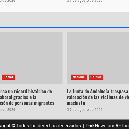
o de 2026
7 de agosto de 2026
Social
Nacional
Política
rca un récord histórico de
La Junta de Andalucía traspasa 
laboral gracias a la
valoración de las víctimas de vi
ación de personas migrantes
machista
o de 2026
7 de agosto de 2026
right © Todos los derechos reservados.
|
DarkNews
por AF th