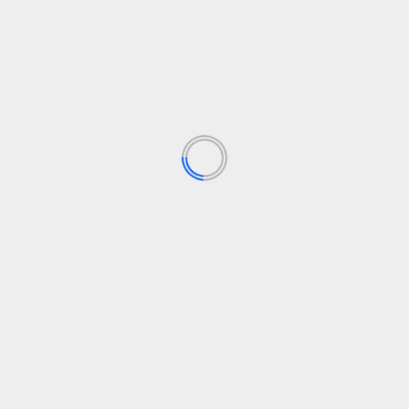
Archivo: El Solidario
presalias. Tras años de silencio, los testimonios han llegado a 
ega que nunca fue informada de estos problemas.