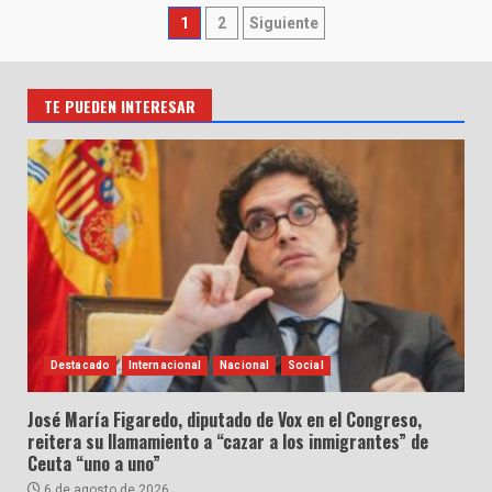
Paginación
1
2
Siguiente
de
entradas
TE PUEDEN INTERESAR
Destacado
Internacional
Nacional
Social
José María Figaredo, diputado de Vox en el Congreso,
reitera su llamamiento a “cazar a los inmigrantes” de
Ceuta “uno a uno”
6 de agosto de 2026