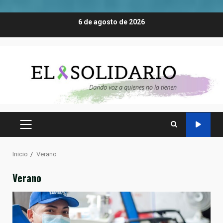
Saltar
6 de agosto de 2026
al
contenido
MENÚ
PRINCIPAL
Inicio
Verano
Verano