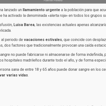
Fuente Pexels
 ha lanzado un
llamamiento urgente
a la población para que ac
ue ha activado la denominada «alerta roja» en todos los grupos 
nsfusión,
Luisa Barea
, las existencias actuales apenas alcanzaría
licada.
 al periodo de
vacaciones estivales
, que coincide con despla
s, dos factores que tradicionalmente provocan una caída estaci
sangre no puede fabricarse ni almacenarse de forma indefinida, p
los hospitales madrileños durante todo el año, y de forma espec
ersona sana de entre 18 y 65 años puede donar sangre en los cen
var varias vidas
.