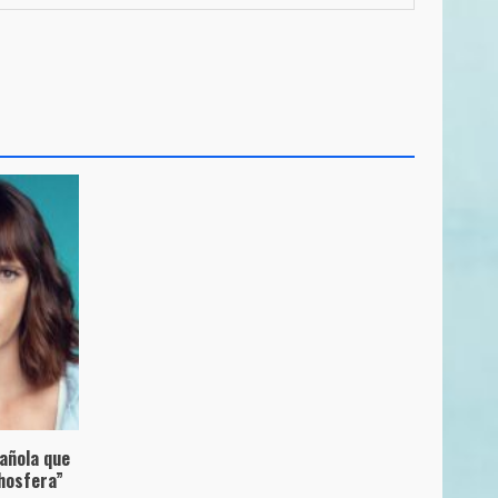
pañola que
hosfera”