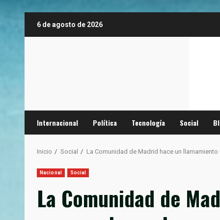
Saltar
6 de agosto de 2026
al
contenido
Internacional
Política
Tecnología
Social
B
Inicio
Social
La Comunidad de Madrid hace un llamamiento ur
Nacional
Social
La Comunidad de Madr