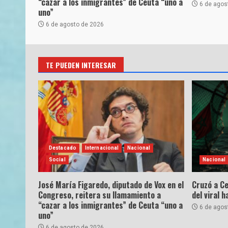
“cazar a los inmigrantes” de Ceuta “uno a
6 de agos
uno”
6 de agosto de 2026
TE PUEDEN INTERESAR
Destacado
Internacional
Nacional
Social
Nacional
José María Figaredo, diputado de Vox en el
Cruzó a Ce
Congreso, reitera su llamamiento a
del viral 
“cazar a los inmigrantes” de Ceuta “uno a
6 de agos
uno”
6 de agosto de 2026