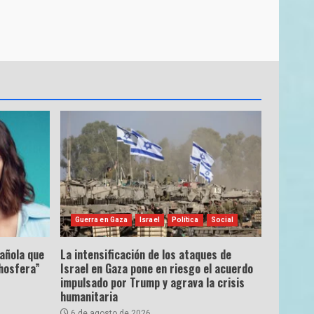
Guerra en Gaza
Israel
Política
Social
pañola que
La intensificación de los ataques de
hosfera”
Israel en Gaza pone en riesgo el acuerdo
impulsado por Trump y agrava la crisis
humanitaria
6 de agosto de 2026