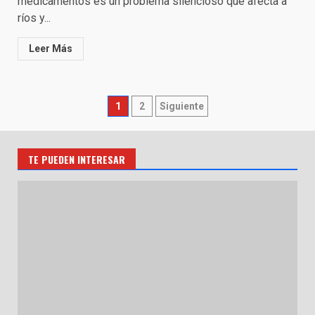
medicamentos es un problema silencioso que afecta a
ríos y...
Leer Más
Paginación
1
2
Siguiente
de
entradas
TE PUEDEN INTERESAR