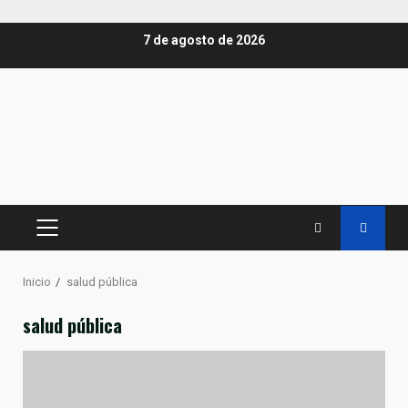
Saltar
7 de agosto de 2026
al
contenido
MENÚ
PRINCIPAL
Inicio
salud pública
salud pública