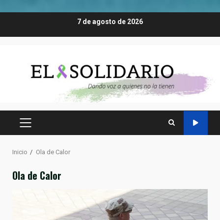
Saltar
7 de agosto de 2026
al
contenido
MENÚ
PRINCIPAL
Inicio
Ola de Calor
Ola de Calor