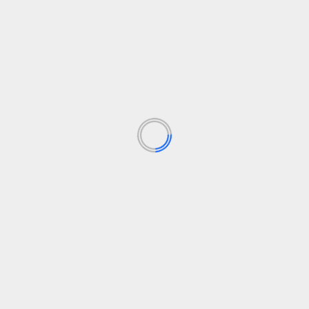
hombres, presuntos responsables del delito de
E
favorecer la...
ex
Va
Leer Más
Destacado
Internacional
Social
Indignación en Marruecos: Argelia se niega a
R