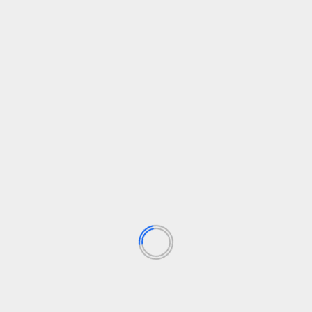
Política
s
Siguen las impunes dilaciones de la pareja de
L
Ayuso que ponen entredicho a la justicia
a
española
p
Fausto
11 de noviembre de 2024