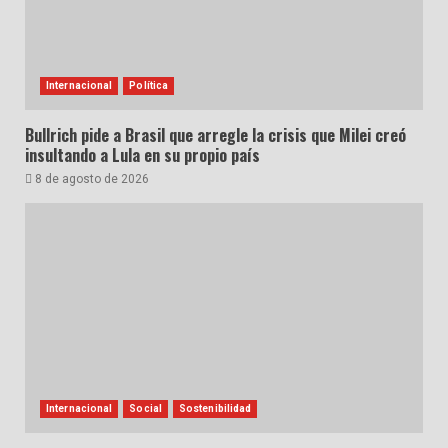
Internacional
Política
Bullrich pide a Brasil que arregle la crisis que Milei creó
insultando a Lula en su propio país
8 de agosto de 2026
Internacional
Social
Sostenibilidad