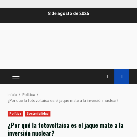
Saltar
8 de agosto de 2026
al
contenido
MENÚ
PRINCIPAL
Inicio
Política
¿Por qué la fotovoltaica es el jaque mate a la inversión nuclear?
Política
Sostenibilidad
¿Por qué la fotovoltaica es el jaque mate a la
inversión nuclear?