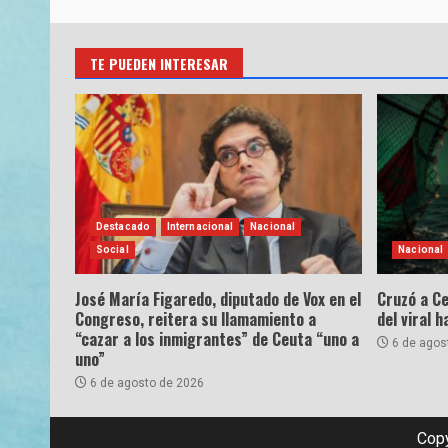
TE PUEDEN INTERESAR
Destacado
Internacional
Nacional
Social
Nacional
José María Figaredo, diputado de Vox en el
Cruzó a Ce
Congreso, reitera su llamamiento a
del viral 
“cazar a los inmigrantes” de Ceuta “uno a
6 de agos
uno”
6 de agosto de 2026
Copy