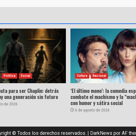
Política
Social
Cultura
Nacional
uta para ser Chaplin: detrás
‘El último mono’: la comedia es
hay una generación sin futuro
combate el machismo y la “mac
con humor y sátira social
to de 2026
6 de agosto de 2026
right © Todos los derechos reservados.
|
DarkNews
por AF th