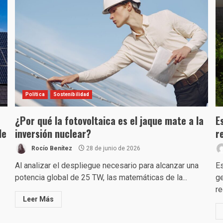
Política
Sostenibilidad
¿Por qué la fotovoltaica es el jaque mate a la
E
le
inversión nuclear?
r
Rocío Benítez
28 de junio de 2026
Al analizar el despliegue necesario para alcanzar una
E
potencia global de 25 TW, las matemáticas de la...
ge
re
Leer Más