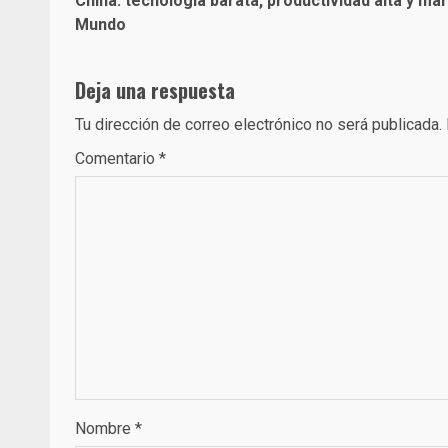
China: tecnología barata, productividad alta y ma
navigation
Mundo
Deja una respuesta
Tu dirección de correo electrónico no será publicada.
Comentario
*
Nombre
*