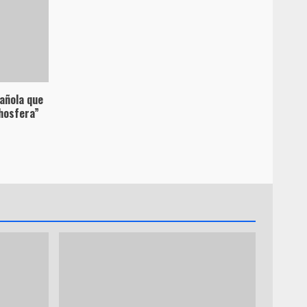
pañola que
hosfera”