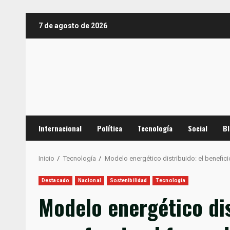
Saltar
7 de agosto de 2026
al
contenido
Internacional
Política
Tecnología
Social
B
Inicio
Tecnología
Modelo energético distribuido: el benefici
Destacado
Nacional
Sostenibilidad
Tecnología
Modelo energético dis