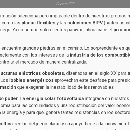
Fuente EFE
ormación silenciosa pero imparable dentro de nuestros propios 
as como las
placas flexibles
y las
soluciones BIPV
(sistemas int
juego. Ya no somos solo clientes pasivos; ahora nace el
prosum
 encuentra grandes piedras en el camino. Lo sorprendente es que
rectamente con los intereses de la
industria de los combustibl
trolar el mercado de manera centralizada.
ructuras eléctricas obsoletas
, diseñadas en el siglo XX para t
. Los
lobbies energéticos
aprovechan este desfase para presion
rmación
que exageran la inestabilidad de las renovables.
 de
poder
. La
energía solar fotovoltaica
integrada en nuestros e
nomía para las comunidades y una redistribución del valor eco
la energía y para qué, genera tantas resistencias en los sectore
olítica
, reglas del juego claras y un apoyo firme a la innovación